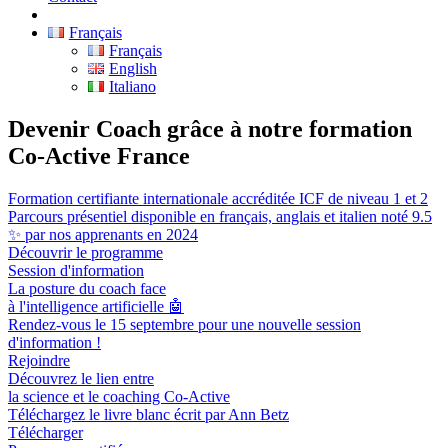
Français
Français
English
Italiano
Devenir Coach grâce à notre formation
Co-Active France
Formation certifiante internationale accréditée ICF de niveau 1 et 2
Parcours présentiel disponible en français, anglais et italien noté 9.5
✨ par nos apprenants en 2024
Découvrir le programme
Session d'information
La posture du coach face
à l'intelligence artificielle 🤖
Rendez-vous le 15 septembre pour une nouvelle session
d'information !
Rejoindre
Découvrez le lien entre
la science et le coaching Co-Active
Téléchargez le livre blanc écrit par Ann Betz
Télécharger